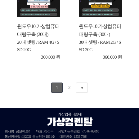
윈도우10 가상컴퓨터
윈도우10 가상컴퓨터
대량구축 (20대)
대량구축 (30대)
20대 셋팅 / RAM 4G / S
30대 셋팅 / RAM 2G / S
SD 20G
SD 20G
360,000 원
360,000 원
1
2
가상컴퓨터임대
가상컴렌탈
회사명 : 콤보팩트리
대표 : 정성우
사업자등록번호 :
778-07-02018
통신판매업 : 제
2021
-충남천안-
1861호
대표번호 : 1533-7864