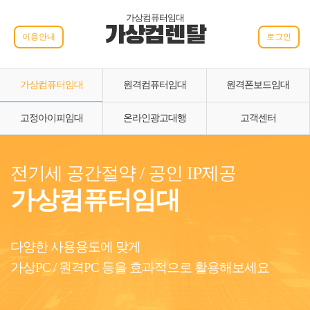
가상컴퓨터임대
가상컴렌탈
이용안내
로그인
가상컴퓨터임대
원격컴퓨터임대
원격폰보드임대
고정아이피임대
온라인광고대행
고객센터
전기세 공간절약 / 공인 IP제공
가상컴퓨터임대
다양한 사용용도에 맞게
가상PC / 원격PC 등을 효과적으로 활용해보세요