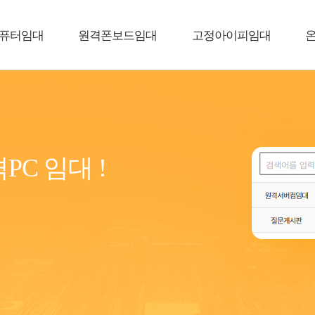
퓨터임대
원격폰보드임대
고정아이피임대
PC 임대 !